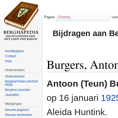
Pagina
Overleg
Lez
Bijdragen aan B
Hoofdpagina
Contact
Burgers, Anto
Hulp
Onderwerpen
Ga naar:
navigatie
,
zoeken
Onderwerpen
Antoon (Teun) B
Barghief Index (Archief
HKB)
Berghse woorden
op 16 januari
192
Jaartallen
Wijzigingen
Aleida Huntink.
Nieuwe pagina's
Nieuwe bestanden