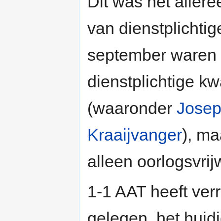
Dit was het allere
van dienstplichtig
september waren 
dienstplichtige k
(waaronder
Josep
Kraaijvanger
), ma
alleen oorlogsvrij
1-1 AAT heeft ver
gelegen, het huid