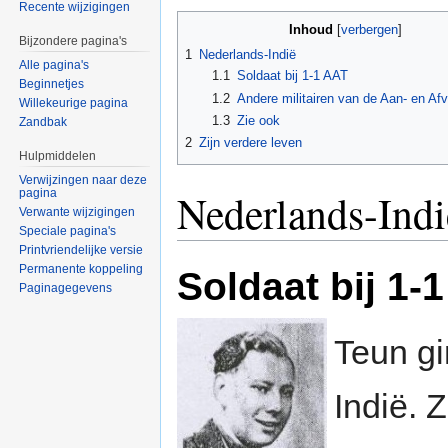
Recente wijzigingen
Inhoud
[
verbergen
]
Bijzondere pagina's
1
Nederlands-Indië
Alle pagina's
1.1
Soldaat bij 1-1 AAT
Beginnetjes
1.2
Andere militairen van de Aan- en Af
Willekeurige pagina
1.3
Zie ook
Zandbak
2
Zijn verdere leven
Hulpmiddelen
Verwijzingen naar deze
Nederlands-Indi
pagina
Verwante wijzigingen
Speciale pagina's
Printvriendelijke versie
Permanente koppeling
Soldaat bij 1-
Paginagegevens
Teun gi
Indië. 