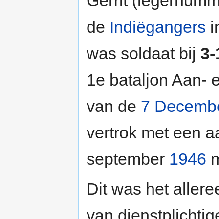
Gerrit (legernumm
de
Indiëgangers
i
was soldaat bij
3-
1e bataljon Aan- 
van de
7 Decembe
vertrok met een 
september
1946
m
Dit was het allere
van dienstplichtig