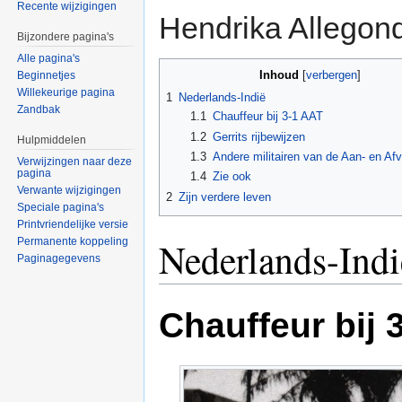
Recente wijzigingen
Hendrika Allegond
Bijzondere pagina's
Alle pagina's
Inhoud
Beginnetjes
[
verbergen
]
Willekeurige pagina
1
Nederlands-Indië
Zandbak
1.1
Chauffeur bij 3-1 AAT
1.2
Gerrits rijbewijzen
Hulpmiddelen
1.3
Andere militairen van de Aan- en Af
Verwijzingen naar deze
pagina
1.4
Zie ook
Verwante wijzigingen
2
Zijn verdere leven
Speciale pagina's
Printvriendelijke versie
Nederlands-Indi
Permanente koppeling
Paginagegevens
Chauffeur bij 