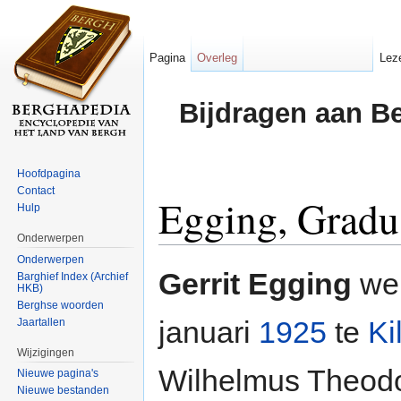
Pagina
Overleg
Lez
Bijdragen aan B
Hoofdpagina
Contact
Egging, Gradu
Hulp
Onderwerpen
Ga naar:
navigatie
,
zoeken
Onderwerpen
Gerrit Egging
wer
Barghief Index (Archief
HKB)
Berghse woorden
januari
1925
te
Ki
Jaartallen
Wijzigingen
Wilhelmus Theod
Nieuwe pagina's
Nieuwe bestanden