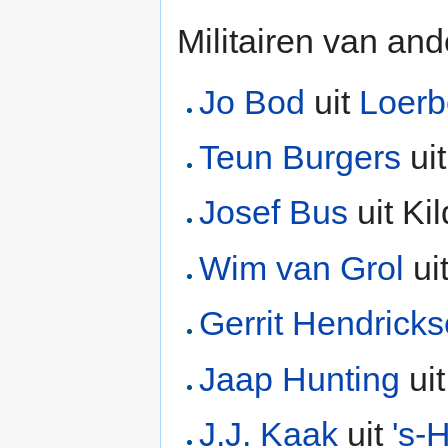
Militairen van an
Jo Bod
uit
Loer
Teun Burgers
ui
Josef Bus
uit Ki
Wim van Grol
ui
Gerrit Hendrick
Jaap Hunting
ui
J.J. Kaak
uit
's-