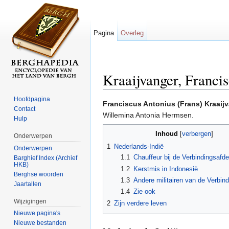
Pagina
Overleg
Kraaijvanger, Franci
Ga naar:
navigatie
,
zoeken
Hoofdpagina
Franciscus Antonius (Frans) Kraaij
Contact
Willemina Antonia Hermsen.
Hulp
Inhoud
[
verbergen
]
Onderwerpen
1
Nederlands-Indië
Onderwerpen
1.1
Chauffeur bij de Verbindingsafd
Barghief Index (Archief
HKB)
1.2
Kerstmis in Indonesië
Berghse woorden
1.3
Andere militairen van de Verbin
Jaartallen
1.4
Zie ook
Wijzigingen
2
Zijn verdere leven
Nieuwe pagina's
Nieuwe bestanden