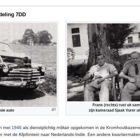
fdeling 7DD
Frans (rechts) rust uit sa
oie auto
zijn kameraad Sjaak Vurer u
in mei
1946
als dienstplichtig militair opgekomen in de Kromhoutkazerne
ker met de
Klipfontein
naar Nederlands-Indië. Een andere kwartiermake