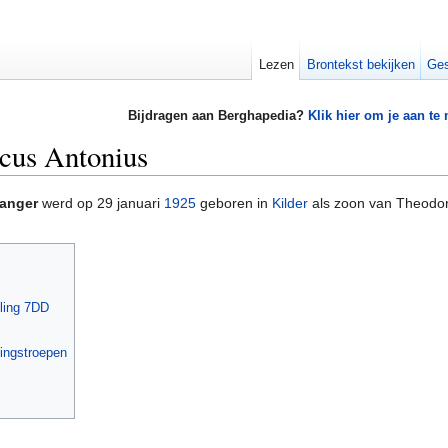
Lezen
Brontekst bekijken
Ges
Bijdragen aan Berghapedia?
Klik hier om je aan te
scus Antonius
vanger
werd op 29 januari
1925
geboren in
Kilder
als zoon van Theodor
eling 7DD
dingstroepen