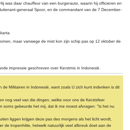
ij was daar chauffeur van een burgerauto, waarin hij officieren en
luitenant-generaal Spoor, en de commandant van de 7 December-
karta.
komen, maar vanwege de mist kon zijn schip pas op 12 oktober de
nde impressie geschreven over Kerstmis in Indonesië.
de Militairen in Indonesië, want zoals U zich kunt indenken is dit
en nog veel van die dingen, welke voor ons de Kerstsfeer
en soms gebeurde het mij, dat ik me moest afvragen: "Is het nu
iten liggen krijgen deze pas des morgens als het licht wordt,
r de tropenhitte, hetwelk natuurlijk veel afbreuk doet aan de