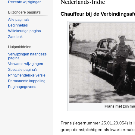
Nederlands-Indië
Recente wijzigingen
Bijzondere pagina's
Chauffeur bij de Verbindingsa
Alle pagina's
Beginnetjes
Willekeurige pagina
Zandbak
Hulpmiddelen
Verwijzingen naar deze
pagina
Verwante wijzigingen
Speciale pagina's
Printvriendelijke versie
Permanente koppeling
Paginagegevens
Frans met zijn mo
Frans (legernummer 25.01.29.054) is 
groep dienstplichtigen als kwartierma