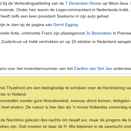
d bij de Verbindingsafdeling van de
7 December-Divisie
op West-Java. H
rvoerde. Onder hen waren de Legercommandant in Nederlands-Indië, 
j heeft zelfs een keer president Soekarno in zijn auto gehad.
 zijn te zien op de pagina van
Gerrit Egging
.
tionele Actie, ontmoette Frans zijn plaatsgenoot
Jo Berendsen
in Poerwa
e
Zuiderkruis
uit Indië vertrokken en op 10 oktober in Nederland aange
t Frans voor het novembernummer van het
Carillon van Sint Jan
onderstaa
t Thuisfront om een kleinigheidje te schrijven over de Kerstviering van 
ier in Holland.
 voorstellen zonder gure Noordenwind, sneeuw, dorre bomen, klokgelui 
al heel anders. De natuur is hier dan als 'n mooie Hollandse zomerdag 
r de Nachtmis gelezen des nachts om twaalf uur, maar de jongens die bu
stoken zijn. Ook moeten ze daar de H. Mis bijwonen in de openlucht onde