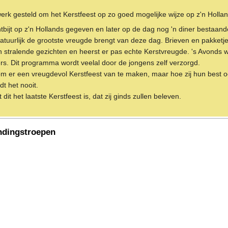
werk gesteld om het Kerstfeest op zo goed mogelijke wijze op z'n Hollan
tbijt op z'n Hollands gegeven en later op de dag nog 'n diner bestaande
k natuurlijk de grootste vreugde brengt van deze dag. Brieven en pakketj
n stralende gezichten en heerst er pas echte Kerstvreugde. 's Avonds
pers. Dit programma wordt veelal door de jongens zelf verzorgd.
m er een vreugdevol Kerstfeest van te maken, maar hoe zij hun best ook
dt het nooit.
it het laatste Kerstfeest is, dat zij ginds zullen beleven.
indingstroepen