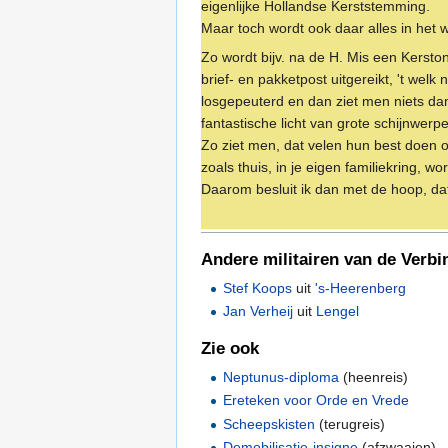
eigenlijke Hollandse Kerststemming.
Maar toch wordt ook daar alles in het 
Zo wordt bijv. na de H. Mis een Kerston
brief- en pakketpost uitgereikt, 't wel
losgepeuterd en dan ziet men niets da
fantastische licht van grote schijnwer
Zo ziet men, dat velen hun best doen o
zoals thuis, in je eigen familiekring, wor
Daarom besluit ik dan met de hoop, dat d
Andere militairen van de Verb
Stef Koops
uit
's-Heerenberg
Jan Verheij
uit
Lengel
Zie ook
Neptunus-diploma
(heenreis)
Ereteken voor Orde en Vrede
Scheepskisten
(terugreis)
Demobilisatie-insigne
(afzwaaien)