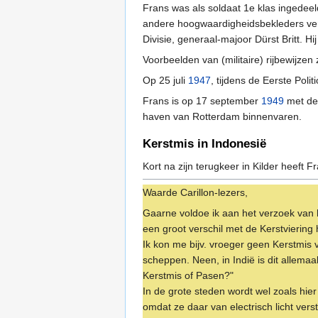
Frans was als soldaat 1e klas ingedeel
andere hoogwaardigheidsbekleders ve
Divisie, generaal-majoor Dürst Britt. Hi
Voorbeelden van (militaire) rijbewijzen
Op 25 juli
1947
, tijdens de Eerste Poli
Frans is op 17 september
1949
met d
haven van Rotterdam binnenvaren.
Kerstmis in Indonesië
Kort na zijn terugkeer in Kilder heef
Waarde Carillon-lezers,
Gaarne voldoe ik aan het verzoek van he
een groot verschil met de Kerstviering h
Ik kon me bijv. vroeger geen Kerstmis
scheppen. Neen, in Indië is dit allema
Kerstmis of Pasen?"
In de grote steden wordt wel zoals hie
omdat ze daar van electrisch licht ver