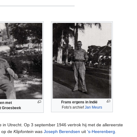
Frans ergens in Indië
men met
Foto's archief
Jan Meurs
it Groesbeek
 in Utrecht. Op 3 september 1946 vertrok hij met de allereerste
r op de
Klipfontein
was
Joseph Berendsen
uit
's-Heerenberg
.