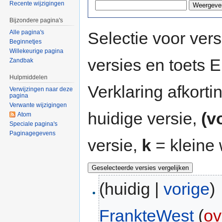
Recente wijzigingen
Bijzondere pagina's
Selectie voor vers
Alle pagina's
Beginnetjes
Willekeurige pagina
versies en toets
Zandbak
Hulpmiddelen
Verklaring afkort
Verwijzingen naar deze
pagina
Verwante wijzigingen
huidige versie,
(v
Atom
Speciale pagina's
Paginagegevens
versie,
k
= kleine 
(huidig |
vorige
)
FrankteWest
(
ov