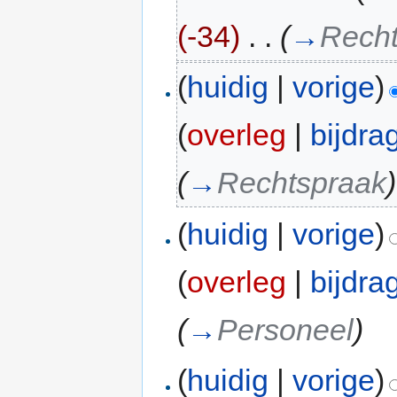
(-34)
‎
. .
(
→
Rech
(
huidig
|
vorige
)
(
overleg
|
bijdra
(
→
Rechtspraak
)
(
huidig
|
vorige
)
(
overleg
|
bijdra
(
→
Personeel
)
(
huidig
|
vorige
)