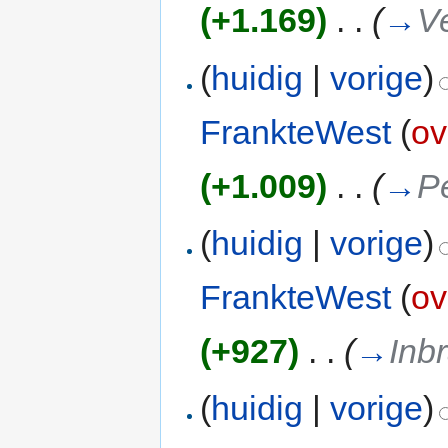
(+1.169)
‎
. .
(
→
V
(
huidig
|
vorige
)
FrankteWest
(
ov
(+1.009)
‎
. .
(
→
P
(
huidig
|
vorige
)
FrankteWest
(
ov
(+927)
‎
. .
(
→
Inb
(
huidig
|
vorige
)