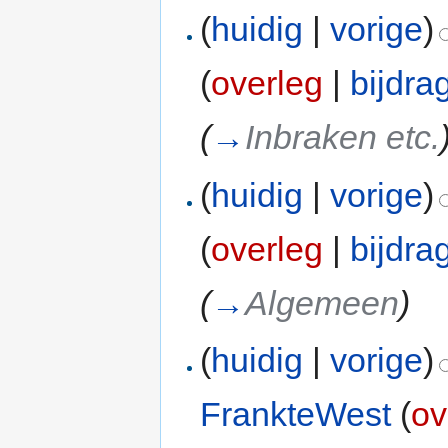
(
huidig
|
vorige
)
(
overleg
|
bijdra
(
→
Inbraken etc.
(
huidig
|
vorige
)
(
overleg
|
bijdra
(
→
Algemeen
)
(
huidig
|
vorige
)
FrankteWest
(
ov