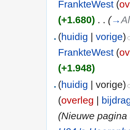
FrankteWest
(
ov
(+1.680)
‎
. .
(
→
A
(
huidig
|
vorige
)
FrankteWest
(
ov
(+1.948)
(
huidig
| vorige)
(
overleg
|
bijdra
(Nieuwe pagina