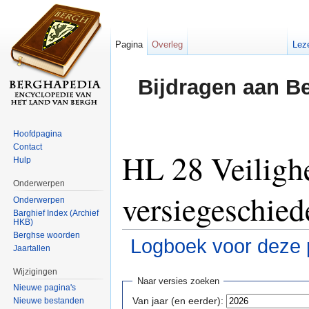
Pagina
Overleg
Lez
Bijdragen aan B
Hoofdpagina
Contact
HL 28 Veilighe
Hulp
Onderwerpen
versiegeschied
Onderwerpen
Barghief Index (Archief
HKB)
Berghse woorden
Logboek voor deze 
Jaartallen
Ga naar:
navigatie
,
zoeken
Wijzigingen
Naar versies zoeken
Nieuwe pagina's
Van jaar (en eerder):
Nieuwe bestanden