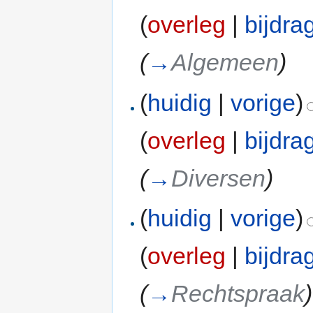
(
overleg
|
bijdra
(
→
Algemeen
)
(
huidig
|
vorige
)
(
overleg
|
bijdra
(
→
Diversen
)
(
huidig
|
vorige
)
(
overleg
|
bijdra
(
→
Rechtspraak
)