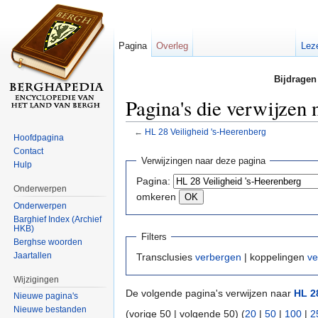
Pagina
Overleg
Lez
Bijdragen
Pagina's die verwijzen
←
HL 28 Veiligheid 's-Heerenberg
Hoofdpagina
Ga naar:
navigatie
,
zoeken
Contact
Verwijzingen naar deze pagina
Hulp
Pagina:
Onderwerpen
omkeren
Onderwerpen
Barghief Index (Archief
HKB)
Filters
Berghse woorden
Jaartallen
Transclusies
verbergen
| koppelingen
ve
Wijzigingen
De volgende pagina's verwijzen naar
HL 2
Nieuwe pagina's
Nieuwe bestanden
(vorige 50 | volgende 50) (
20
|
50
|
100
|
2