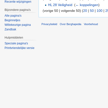
Recente wijzigingen
HL 28 Veiligheid
‎
(
← koppelingen
)
Bijzondere pagina's
(vorige 50 | volgende 50) (
20
|
50
|
100
|
2
Alle pagina's
Beginnetjes
Privacybeleid
Over Berghapedia
Voorbehoud
Willekeurige pagina
Zandbak
Hulpmiddelen
Speciale pagina's
Printvriendelijke versie