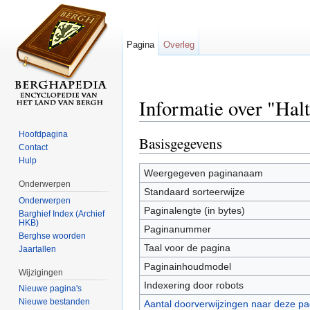
Pagina
Overleg
Informatie over "Hal
Ga naar:
navigatie
,
zoeken
Hoofdpagina
Basisgegevens
Contact
Hulp
Weergegeven paginanaam
Onderwerpen
Standaard sorteerwijze
Onderwerpen
Paginalengte (in bytes)
Barghief Index (Archief
HKB)
Paginanummer
Berghse woorden
Taal voor de pagina
Jaartallen
Paginainhoudmodel
Wijzigingen
Indexering door robots
Nieuwe pagina's
Nieuwe bestanden
Aantal doorverwijzingen naar deze pa