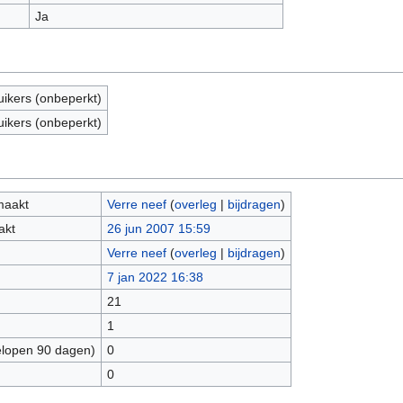
Ja
uikers (onbeperkt)
uikers (onbeperkt)
maakt
Verre neef
(
overleg
|
bijdragen
)
akt
26 jun 2007 15:59
Verre neef
(
overleg
|
bijdragen
)
7 jan 2022 16:38
21
1
elopen 90 dagen)
0
0