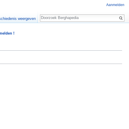
Aanmelden
Zoeken
chiedenis weergeven
 melden !