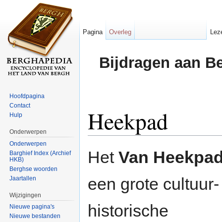
Pagina
Overleg
Lez
Bijdragen aan B
Hoofdpagina
Contact
Heekpad
Hulp
Onderwerpen
Ga naar:
navigatie
,
zoeken
Onderwerpen
Het
Van Heekpa
Barghief Index (Archief
HKB)
Berghse woorden
een grote cultuur-
Jaartallen
Wijzigingen
historische
Nieuwe pagina's
Nieuwe bestanden