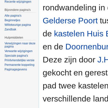
Recente wijzigingen
rondwandeling in
Bijzondere pagina's
Alle pagina's
Gelderse Poort
tu
Beginnetjes
Willekeurige pagina
Zandbak
de
kastelen
Huis 
Hulpmiddelen
Verwijzingen naar deze
en de
Doornenbu
pagina
Verwante wijzigingen
Speciale pagina's
Deze zijn door
J.
Printvriendelijke versie
Permanente koppeling
Paginagegevens
gekocht en geresta
pad twee kastelen,
verschillende lan