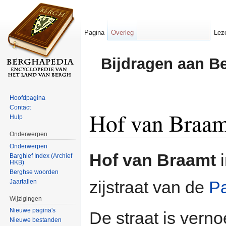
Pagina
Overleg
Lez
Bijdragen aan B
Hoofdpagina
Contact
Hof van Braam
Hulp
Onderwerpen
Ga naar:
navigatie
,
zoeken
Onderwerpen
Hof van Braamt
Barghief Index (Archief
HKB)
Berghse woorden
zijstraat van de
Pa
Jaartallen
Wijzigingen
Nieuwe pagina's
De straat is vern
Nieuwe bestanden