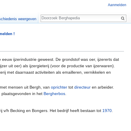
Aanmelden
Zoeken
chiedenis weergeven
 melden !
eeuw ijzerindustrie geweest. De grondstof was oer, ijzererts dat
r uit oer) als ijzergieterij (voor de productie van ijzerwaren).
erij met daarnaast activiteiten als emailleren, vernikkelen en
 met mensen uit Bergh, van
oprichter
tot
directeur
en arbeider.
g
plaatsgevonden in het
Bergherbos
.
ij v/h Becking en Bongers. Het bedrijf heeft bestaan tot
1970
.