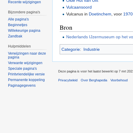
Olde Hut van Ulft
Recente wijzigingen
Vulcaansoord
Bijzondere pagina's
Vulcanus in
Doetinchem
, voor
1970
Alle pagina's
Beginnetjes
Bron
Willekeurige pagina
Zandbak
Nederlands IJzermuseum op het vo
Hulpmiddelen
Categorie
:
Industrie
Verwijzingen naar deze
pagina
Verwante wijzigingen
Speciale pagina's
Deze pagina is voor het laatst bewerkt op 7 mrt 20
Printvriendelijke versie
Permanente koppeling
Privacybeleid
Over Berghapedia
Voorbehoud
Paginagegevens