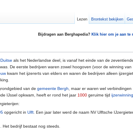
Lezen
Brontekst bekijken
Ges
Bijdragen aan Berghapedia?
Klik hier om je aan te
t
Duitse
als het Nederlandse deel, is vanaf het einde van de zeventiende 
 was. De eerste bedrijven waren zowel hoogoven (voor de winning van ijze
euw
kwam het ijzererts van elders en waren de bedrijven alleen ijzergiet
king.
t grondgebied van de
gemeente Bergh
, maar er waren wel verbindingen
ude IJssel opkwam, heeft er rond het jaar
1000
geruime tijd
ijzerwinnin
gieterijen:
95
opgericht in
Ulft
. Een jaar later werd de naam NV Ulftsche IJzergieter
1
. Het bedrijf bestaat nog steeds.