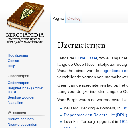
Pagina
Overleg
IJzergieterijen
Ga naar:
navigatie
,
zoeken
Hoofdpagina
Langs de
Oude IJssel
, zowel langs he
Contact
langs de Oude IJssel rijkelijk aanwezig
Hulp
Vanaf het einde van de
negentiende e
Onderwerpen
verschillende vormen van metaalbewer
Onderwerpen
Geen van de ijzergieterijen lag op he
Barghief Index (Archief
Lang voor de ijzerindustrie langs de O
HKB)
Berghse woorden
Voor Bergh waren de voornaamste ijzer
Jaartallen
Bellaard, Becking & Bongers, in
18
Wijzigingen
Diepenbrock en Reigers Ulft (DRU)
Nieuwe pagina's
Lovink in Terborg, opgericht in
191
Nieuwe bestanden