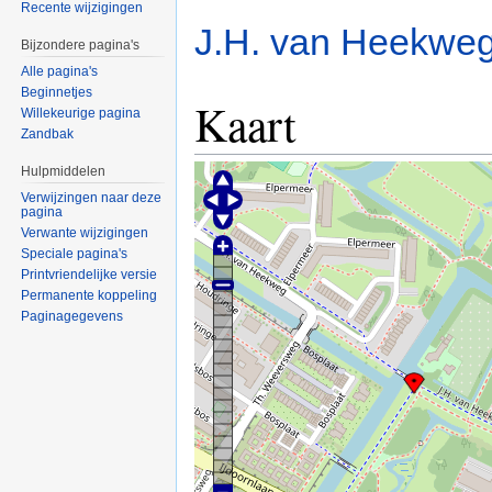
Recente wijzigingen
J.H. van Heekwe
Bijzondere pagina's
Alle pagina's
Beginnetjes
Kaart
Willekeurige pagina
Zandbak
Hulpmiddelen
Verwijzingen naar deze
pagina
Verwante wijzigingen
Speciale pagina's
Printvriendelijke versie
Permanente koppeling
Paginagegevens