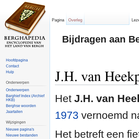
Pagina
Overleg
Lez
Bijdragen aan B
Hoofdpagina
Contact
J.H. van Heek
Hulp
Onderwerpen
Ga naar:
navigatie
,
zoeken
Onderwerpen
Het
J.H. van He
Barghief Index (Archief
HKB)
Berghse woorden
1973
vernoemd n
Jaartallen
Wijzigingen
Nieuwe pagina's
Het betreft een fi
Nieuwe bestanden