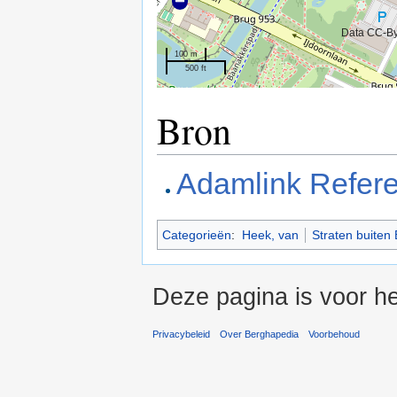
Data CC-B
100 m
500 ft
Bron
Adamlink Refere
Categorieën
:
Heek, van
Straten buiten
Deze pagina is voor he
Privacybeleid
Over Berghapedia
Voorbehoud