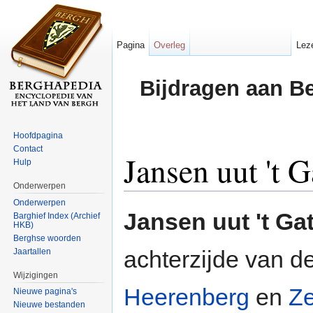
Pagina
Overleg
Lez
Bijdragen aan B
Hoofdpagina
Contact
Jansen uut 't G
Hulp
Onderwerpen
Ga naar:
navigatie
,
zoeken
Onderwerpen
Jansen uut 't Ga
Barghief Index (Archief
HKB)
Berghse woorden
achterzijde van d
Jaartallen
Wijzigingen
Heerenberg
en
Z
Nieuwe pagina's
Nieuwe bestanden