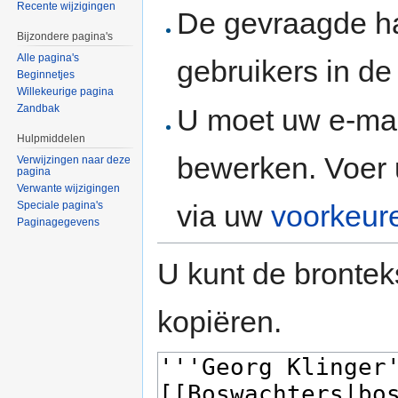
Recente wijzigingen
De gevraagde h
Bijzondere pagina's
Alle pagina's
gebruikers in d
Beginnetjes
Willekeurige pagina
Zandbak
U moet uw e-mai
Hulpmiddelen
bewerken. Voer 
Verwijzingen naar deze
pagina
Verwante wijzigingen
via uw
voorkeur
Speciale pagina's
Paginagegevens
U kunt de brontek
kopiëren.