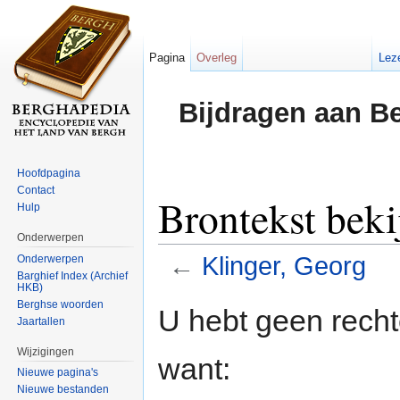
Pagina
Overleg
Lez
Bijdragen aan B
Hoofdpagina
Contact
Brontekst beki
Hulp
Onderwerpen
←
Klinger, Georg
Onderwerpen
Barghief Index (Archief
HKB)
Ga naar:
navigatie
,
zoeken
Berghse woorden
U hebt geen rech
Jaartallen
Wijzigingen
want:
Nieuwe pagina's
Nieuwe bestanden