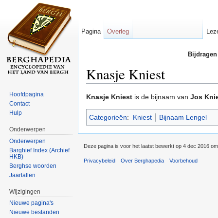
Pagina
Overleg
Lez
Bijdragen
Knasje Kniest
Ga naar:
navigatie
,
zoeken
Hoofdpagina
Knasje Kniest
is de bijnaam van
Jos Kni
Contact
Hulp
Categorieën
:
Kniest
Bijnaam Lengel
Onderwerpen
Onderwerpen
Deze pagina is voor het laatst bewerkt op 4 dec 2016 om
Barghief Index (Archief
HKB)
Privacybeleid
Over Berghapedia
Voorbehoud
Berghse woorden
Jaartallen
Wijzigingen
Nieuwe pagina's
Nieuwe bestanden