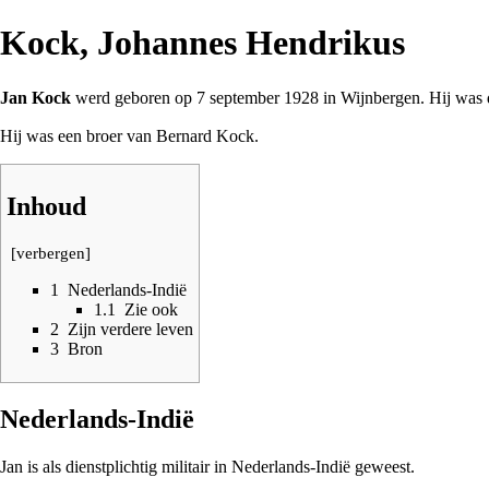
Kock, Johannes Hendrikus
Jan
Kock
werd geboren op 7 september
1928
in
Wijnbergen
. Hij was
Hij was een broer van
Bernard Kock
.
Inhoud
[
verbergen
]
1
Nederlands-Indië
1.1
Zie ook
2
Zijn verdere leven
3
Bron
Nederlands-Indië
Jan is als dienstplichtig militair in Nederlands-Indië geweest.