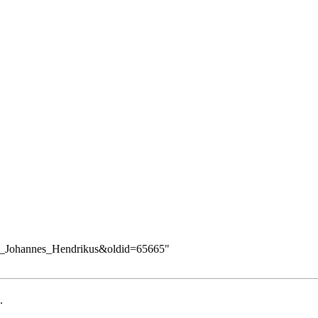
ck,_Johannes_Hendrikus&oldid=65665
"
.