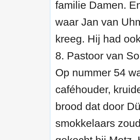
familie Damen. En
waar Jan van Uhm
kreeg. Hij had oo
8. Pastoor van So
Op nummer 54 was
caféhouder, kruid
brood dat door Dü
smokkelaars zoud
gekocht bij Motz.