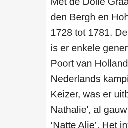
Met de Dolle Graa
den Bergh en Hoh
1728 tot 1781. De
is er enkele gener
Poort van Holland
Nederlands kampi
Keizer, was er ui
Nathalie', al gau
‘Natte Alie’. Het 