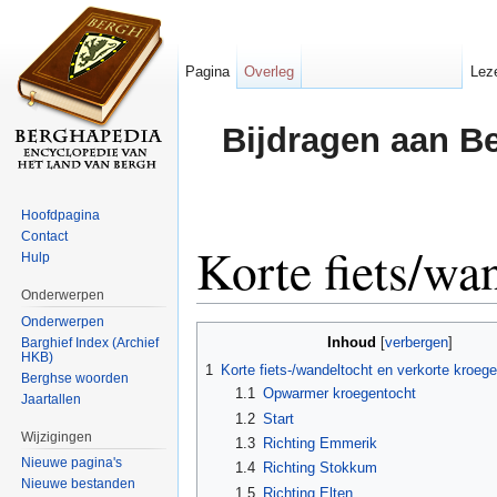
Pagina
Overleg
Lez
Bijdragen aan B
Hoofdpagina
Contact
Korte fiets/wa
Hulp
Onderwerpen
Ga naar:
navigatie
,
zoeken
Onderwerpen
Inhoud
Barghief Index (Archief
[
verbergen
]
HKB)
1
Korte fiets-/wandeltocht en verkorte kroeg
Berghse woorden
1.1
Opwarmer kroegentocht
Jaartallen
1.2
Start
Wijzigingen
1.3
Richting Emmerik
Nieuwe pagina's
1.4
Richting Stokkum
Nieuwe bestanden
1.5
Richting Elten