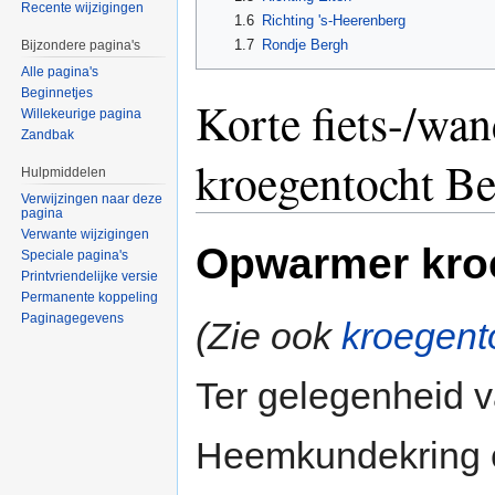
Recente wijzigingen
1.6
Richting 's-Heerenberg
1.7
Rondje Bergh
Bijzondere pagina's
Alle pagina's
Beginnetjes
Korte fiets-/wan
Willekeurige pagina
Zandbak
kroegentocht B
Hulpmiddelen
Verwijzingen naar deze
pagina
Verwante wijzigingen
Opwarmer kro
Speciale pagina's
Printvriendelijke versie
Permanente koppeling
Paginagegevens
(Zie ook
kroegent
Ter gelegenheid 
Heemkundekring e