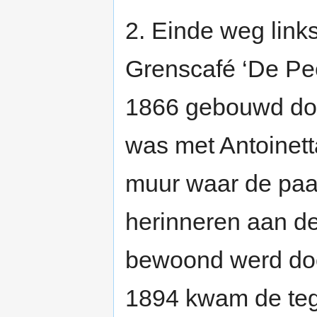
2. Einde weg lin
Grenscafé ‘De Pe
1866 gebouwd doo
was met Antoinett
muur waar de paa
herinneren aan de t
bewoond werd doo
1894 kwam de te