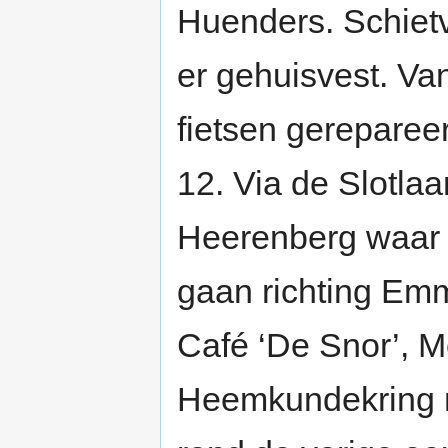
Huenders. Schietv
er gehuisvest. Va
fietsen gereparee
12. Via de Slotla
Heerenberg waar w
gaan richting Emm
Café ‘De Snor’, M
Heemkundekring m