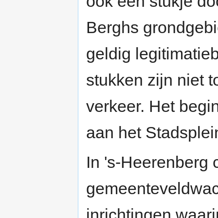
ook een stukje do
Berghs grondgebie
geldig legitimati
stukken zijn niet 
verkeer. Het begi
aan het Stadsplei
In 's-Heerenberg 
gemeenteveldwach
inrichtingen waari