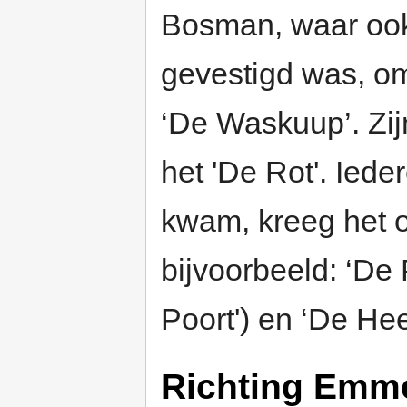
Bosman, waar ook
gevestigd was, om
‘De Waskuup’. Zi
het 'De Rot'. Iede
kwam, kreeg het 
bijvoorbeeld: ‘De 
Poort') en ‘De He
Richting Emm