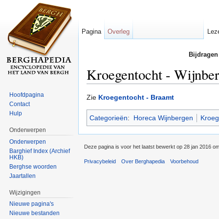
Pagina
Overleg
Lez
Bijdragen
Kroegentocht - Wijnbe
Ga naar:
navigatie
,
zoeken
Hoofdpagina
Zie
Kroegentocht - Braamt
Contact
Hulp
Categorieën
:
Horeca Wijnbergen
Kroeg
Onderwerpen
Onderwerpen
Deze pagina is voor het laatst bewerkt op 28 jan 2016 o
Barghief Index (Archief
HKB)
Privacybeleid
Over Berghapedia
Voorbehoud
Berghse woorden
Jaartallen
Wijzigingen
Nieuwe pagina's
Nieuwe bestanden