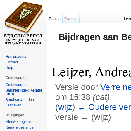
Pagina
Overleg
Lez
Bijdragen aan B
Hoofdpagina
Contact
Leijzer, Andre
Hulp
Onderwerpen
Versie door
Verre n
Onderwerpen
Barghief Index (Archief
HKB)
om 16:38
(cat)
Berghse woorden
(
wijz
)
← Oudere ver
Jaartallen
versie → (wijz)
Wijzigingen
Nieuwe pagina's
Ga naar:
navigatie
,
zoeken
Nieuwe bestanden