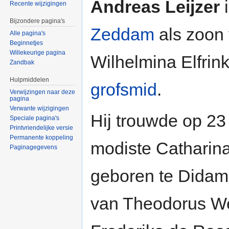
Andreas Leijzer
i
Recente wijzigingen
Bijzondere pagina's
Zeddam
als zoon 
Alle pagina's
Beginnetjes
Willekeurige pagina
Wilhelmina Elfrink
Zandbak
Hulpmiddelen
grofsmid
.
Verwijzingen naar deze
pagina
Verwante wijzigingen
Hij trouwde op 23
Speciale pagina's
Printvriendelijke versie
Permanente koppeling
modiste Catharin
Paginagegevens
geboren te Didam
van Theodorus Wei