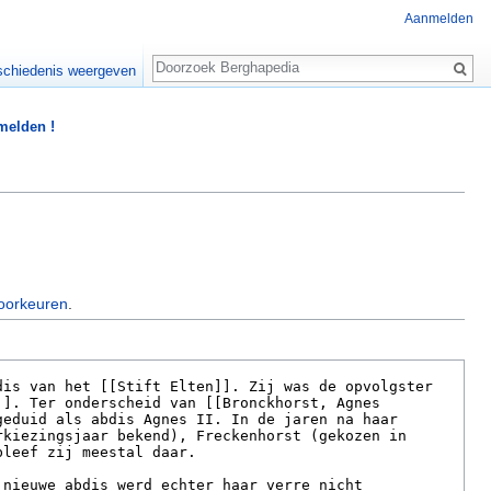
Aanmelden
Zoeken
chiedenis weergeven
 melden !
oorkeuren
.