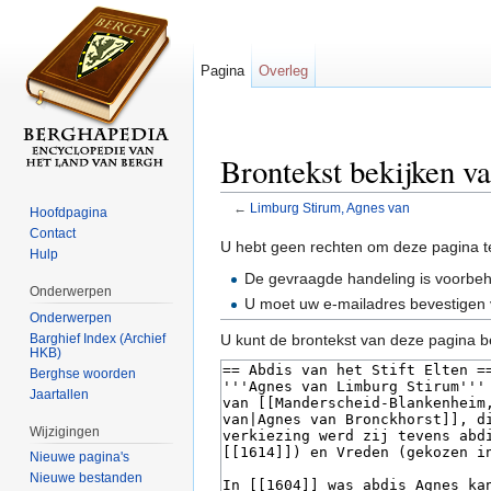
Pagina
Overleg
Brontekst bekijken v
←
Limburg Stirum, Agnes van
Hoofdpagina
Ga naar:
navigatie
,
zoeken
Contact
U hebt geen rechten om deze pagina t
Hulp
De gevraagde handeling is voorbe
Onderwerpen
U moet uw e-mailadres bevestigen 
Onderwerpen
Barghief Index (Archief
U kunt de brontekst van deze pagina b
HKB)
Berghse woorden
Jaartallen
Wijzigingen
Nieuwe pagina's
Nieuwe bestanden