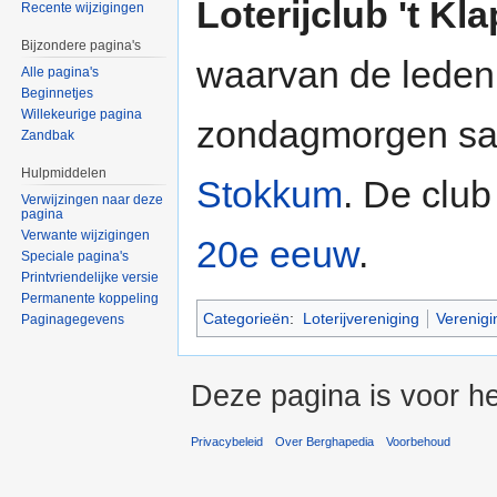
Loterijclub 't Kl
Recente wijzigingen
Bijzondere pagina's
waarvan de lede
Alle pagina's
Beginnetjes
Willekeurige pagina
zondagmorgen sa
Zandbak
Hulpmiddelen
Stokkum
. De club
Verwijzingen naar deze
pagina
Verwante wijzigingen
20e eeuw
.
Speciale pagina's
Printvriendelijke versie
Permanente koppeling
Categorieën
:
Loterijvereniging
Verenig
Paginagegevens
Deze pagina is voor he
Privacybeleid
Over Berghapedia
Voorbehoud