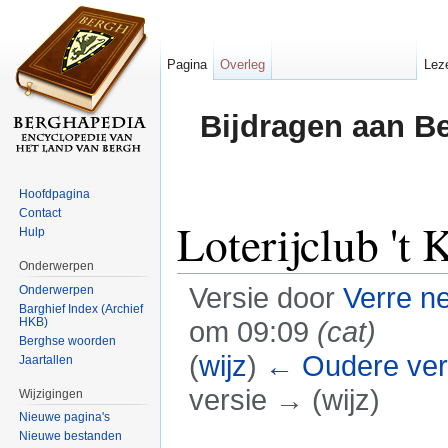
Pagina
Overleg
Lez
Bijdragen aan B
Hoofdpagina
Contact
Loterijclub 't
Hulp
Onderwerpen
Versie door
Verre n
Onderwerpen
Barghief Index (Archief
HKB)
om 09:09
(cat)
Berghse woorden
(
wijz
)
← Oudere ver
Jaartallen
versie → (wijz)
Wijzigingen
Nieuwe pagina's
Ga naar:
navigatie
,
zoeken
Nieuwe bestanden