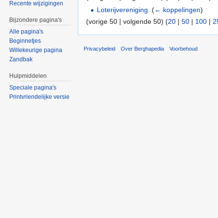
Recente wijzigingen
Loterijvereniging
‎
(
← koppelingen
)
Bijzondere pagina's
(vorige 50 | volgende 50) (
20
|
50
|
100
|
2
Alle pagina's
Beginnetjes
Privacybeleid
Over Berghapedia
Voorbehoud
Willekeurige pagina
Zandbak
Hulpmiddelen
Speciale pagina's
Printvriendelijke versie