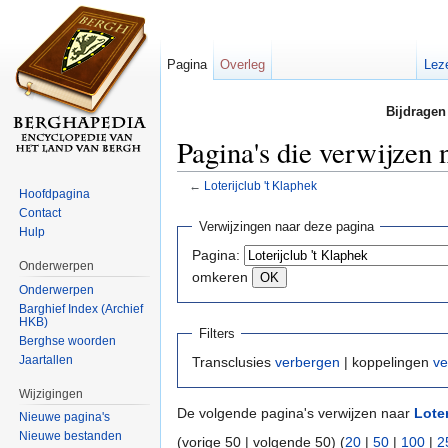
Pagina
Overleg
Lez
Bijdragen
Pagina's die verwijzen 
←
Loterijclub 't Klaphek
Hoofdpagina
Ga naar:
navigatie
,
zoeken
Contact
Verwijzingen naar deze pagina
Hulp
Pagina:
Onderwerpen
omkeren
Onderwerpen
Barghief Index (Archief
HKB)
Filters
Berghse woorden
Jaartallen
Transclusies
verbergen
| koppelingen
ve
Wijzigingen
De volgende pagina's verwijzen naar
Loter
Nieuwe pagina's
Nieuwe bestanden
(vorige 50 | volgende 50) (
20
|
50
|
100
|
2