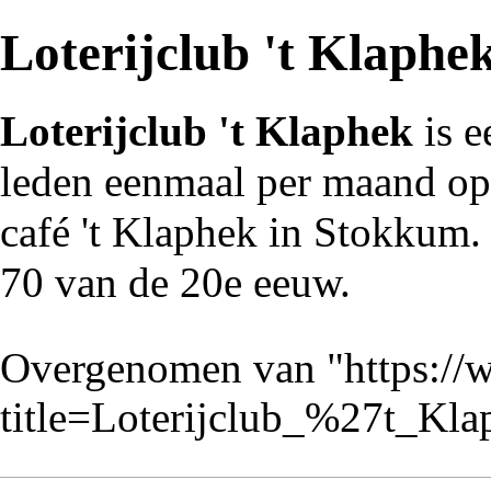
Loterijclub 't Klaphe
Loterijclub 't Klaphek
is 
leden eenmaal per maand o
café
't Klaphek
in
Stokkum
.
70
van de
20e eeuw
.
Overgenomen van "
https://
title=Loterijclub_%27t_Kl