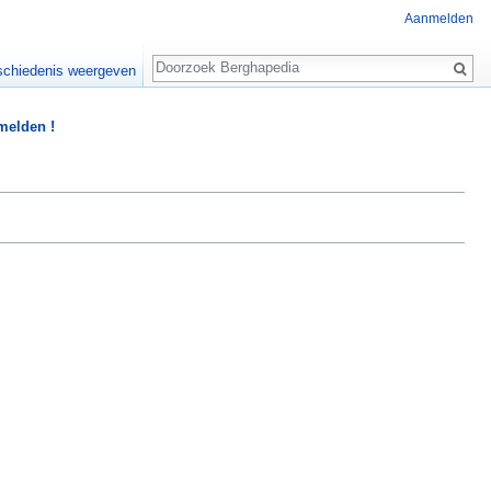
Aanmelden
Zoeken
chiedenis weergeven
 melden !