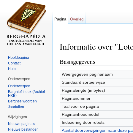
Pagina
Overleg
Informatie over "Lote
Ga naar:
navigatie
,
zoeken
Hoofdpagina
Basisgegevens
Contact
Hulp
Weergegeven paginanaam
Onderwerpen
Standaard sorteerwijze
Onderwerpen
Paginalengte (in bytes)
Barghief Index (Archief
HKB)
Paginanummer
Berghse woorden
Taal voor de pagina
Jaartallen
Paginainhoudmodel
Wijzigingen
Indexering door robots
Nieuwe pagina's
Nieuwe bestanden
Aantal doorverwijzingen naar deze pa