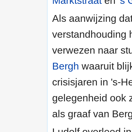
Marktstraat
en
's
Als aanwijzing da
verstandhouding 
verwezen naar st
Bergh
waaruit bli
crisisjaren in 's-
gelegenheid ook zi
als graaf van Ber
Ludolf overleed i