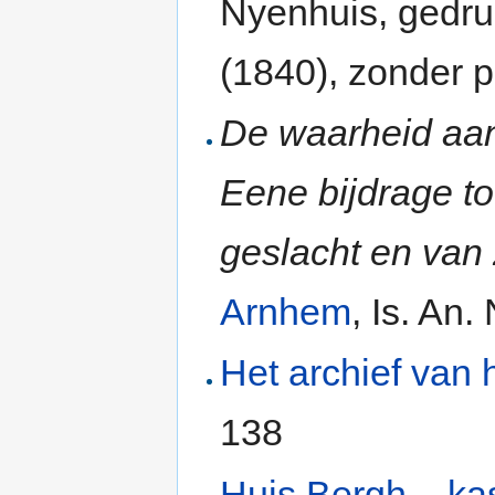
Nyenhuis, gedruk
(1840), zonder p
De waarheid aa
Eene bijdrage to
geslacht en van z
Arnhem
, Is. An.
Het archief van 
138
Huis Bergh – ka