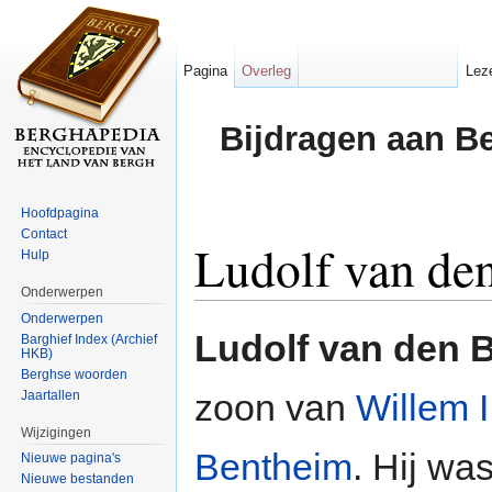
Pagina
Overleg
Lez
Bijdragen aan B
Hoofdpagina
Contact
Ludolf van de
Hulp
Onderwerpen
Ga naar:
navigatie
,
zoeken
Onderwerpen
Ludolf van den 
Barghief Index (Archief
HKB)
Berghse woorden
zoon van
Willem 
Jaartallen
Wijzigingen
Bentheim
. Hij wa
Nieuwe pagina's
Nieuwe bestanden