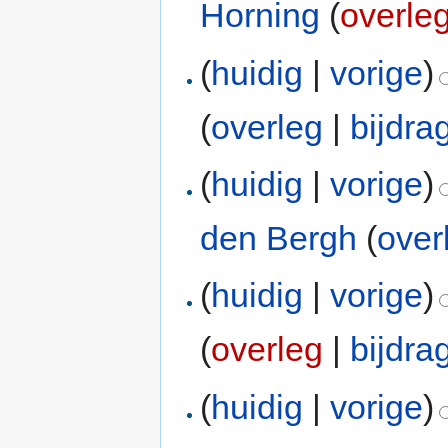
Horning
(
overle
(
huidig
|
vorige
)
(
overleg
|
bijdra
(
huidig
|
vorige
)
den Bergh
(
over
(
huidig
|
vorige
)
(
overleg
|
bijdra
(
huidig
|
vorige
)