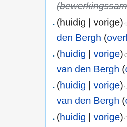
(bewerkingssame
(huidig | vorige)
den Bergh
(
over
(
huidig
|
vorige
)
van den Bergh
(
(
huidig
|
vorige
)
van den Bergh
(
(
huidig
|
vorige
)