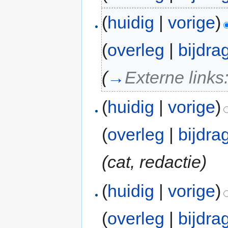
(
huidig
|
vorige
)
(
overleg
|
bijdra
(
→
Externe links
(
huidig
|
vorige
)
(
overleg
|
bijdra
(cat, redactie)
(
huidig
|
vorige
)
(
overleg
|
bijdra