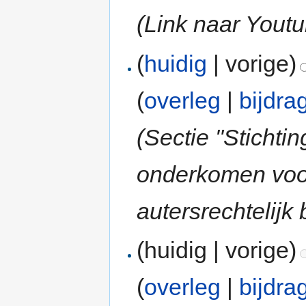
(Link naar Youtu
(
huidig
| vorige)
(
overleg
|
bijdra
(Sectie "Stichti
onderkomen voor 
autersrechtelijk
(huidig | vorige)
(
overleg
|
bijdra