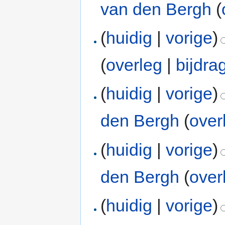
van den Bergh
(
(
huidig
|
vorige
)
(
overleg
|
bijdra
(
huidig
|
vorige
)
den Bergh
(
over
(
huidig
|
vorige
)
den Bergh
(
over
(
huidig
|
vorige
)