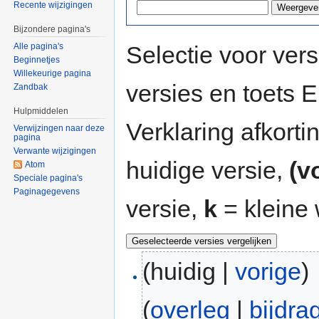
Recente wijzigingen
Bijzondere pagina's
Selectie voor vers
Alle pagina's
Beginnetjes
Willekeurige pagina
versies en toets
Zandbak
Hulpmiddelen
Verklaring afkort
Verwijzingen naar deze
pagina
Verwante wijzigingen
huidige versie,
(v
Atom
Speciale pagina's
Paginagegevens
versie,
k
= kleine 
(huidig |
vorige
)
(
overleg
|
bijdra