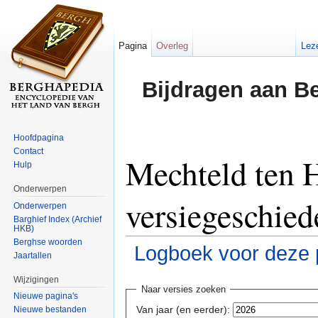
Pagina
Overleg
Lez
Bijdragen aan B
Hoofdpagina
Contact
Mechteld ten 
Hulp
Onderwerpen
versiegeschied
Onderwerpen
Barghief Index (Archief
HKB)
Berghse woorden
Logboek voor deze 
Jaartallen
Ga naar:
navigatie
,
zoeken
Wijzigingen
Naar versies zoeken
Nieuwe pagina's
Van jaar (en eerder):
Nieuwe bestanden