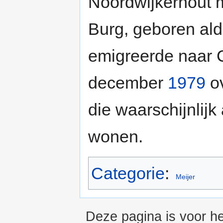
Noordwijkerhout 
Burg, geboren al
emigreerde naar 
december
1979
ov
die waarschijnlij
wonen.
Categorie
:
Meijer
Deze pagina is voor he