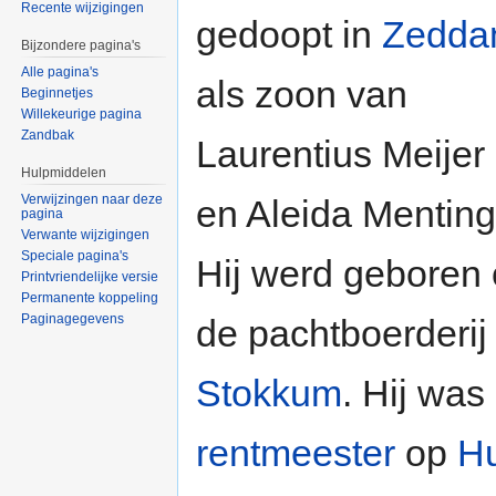
Recente wijzigingen
gedoopt in
Zedd
Bijzondere pagina's
Alle pagina's
als zoon van
Beginnetjes
Willekeurige pagina
Zandbak
Laurentius Meijer
Hulpmiddelen
Verwijzingen naar deze
en Aleida Menting
pagina
Verwante wijzigingen
Speciale pagina's
Hij werd geboren
Printvriendelijke versie
Permanente koppeling
Paginagegevens
de pachtboerderij 
Stokkum
. Hij wa
rentmeester
op
Hu