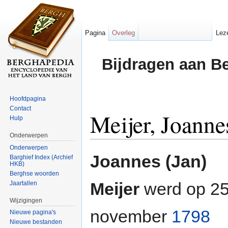
Pagina
Overleg
Lez
Bijdragen aan B
Hoofdpagina
Contact
Meijer, Joanne
Hulp
Onderwerpen
Ga naar:
navigatie
,
zoeken
Onderwerpen
Joannes (Jan)
Barghief Index (Archief
HKB)
Berghse woorden
Meijer
werd op 2
Jaartallen
Wijzigingen
november
1798
Nieuwe pagina's
Nieuwe bestanden