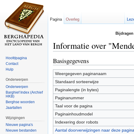
Pagina
Overleg
Lez
Bijdragen
Informatie over "Mende
Ga naar:
navigatie
,
zoeken
Hoofdpagina
Basisgegevens
Contact
Hulp
Weergegeven paginanaam
Onderwerpen
Standaard sorteerwijze
Onderwerpen
Paginalengte (in bytes)
Barghief Index (Archief
HKB)
Paginanummer
Berghse woorden
Taal voor de pagina
Jaartallen
Paginainhoudmodel
Wijzigingen
Indexering door robots
Nieuwe pagina's
Aantal doorverwijzingen naar deze pagin
Nieuwe bestanden