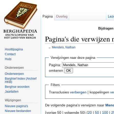
Pagina
Overleg
Lez
Bijdragen
Pagina's die verwijzen
←
Mendels, Nathan
Hoofdpagina
Ga naar:
navigatie
,
zoeken
Contact
Verwijzingen naar deze pagina
Hulp
Pagina:
Onderwerpen
omkeren
Onderwerpen
Barghief Index (Archief
HKB)
Filters
Berghse woorden
Jaartallen
Transclusies
verbergen
| koppelingen
ve
Wijzigingen
De volgende pagina's verwijzen naar
Mend
Nieuwe pagina's
Nieuwe bestanden
(vorige 50 | volgende 50) (
20
|
50
|
100
|
2