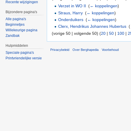
Recente wijzigingen
Verzet in WO II
‎
(
← koppelingen
)
Bijzondere pagina's
Straus, Harry
‎
(
← koppelingen
)
Alle pagina's
Onderduikers
‎
(
← koppelingen
)
Beginnetjes
Clerx, Hendrikus Johannes Hubertus
‎
(
Willekeurige pagina
(vorige 50 | volgende 50) (
20
|
50
|
100
|
2
Zandbak
Hulpmiddelen
Privacybeleid
Over Berghapedia
Voorbehoud
Speciale pagina's
Printvriendelijke versie