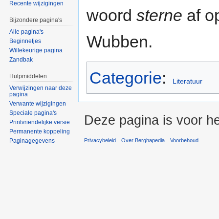
Recente wijzigingen
woord
sterne
af o
Bijzondere pagina's
Alle pagina's
Wubben.
Beginnetjes
Willekeurige pagina
Zandbak
Categorie
:
Hulpmiddelen
Literatuur
Verwijzingen naar deze
pagina
Verwante wijzigingen
Speciale pagina's
Deze pagina is voor h
Printvriendelijke versie
Permanente koppeling
Paginagegevens
Privacybeleid
Over Berghapedia
Voorbehoud