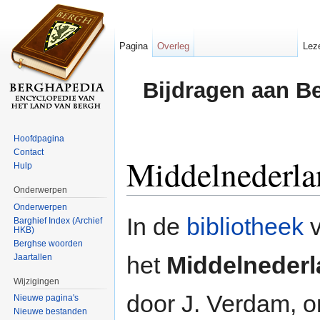
Pagina
Overleg
Lez
Bijdragen aan B
Hoofdpagina
Contact
Middelnederl
Hulp
Onderwerpen
Ga naar:
navigatie
,
zoeken
Onderwerpen
In de
bibliotheek
v
Barghief Index (Archief
HKB)
Berghse woorden
het
Middelneder
Jaartallen
Wijzigingen
door J. Verdam, o
Nieuwe pagina's
Nieuwe bestanden