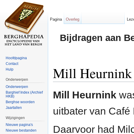
Pagina
Overleg
Lez
Bijdragen aan B
Hoofdpagina
Contact
Mill Heurnink
Hulp
Onderwerpen
Ga naar:
navigatie
,
zoeken
Onderwerpen
Mill Heurnink
was
Barghief Index (Archief
HKB)
Berghse woorden
uitbater van Café
Jaartallen
Wijzigingen
Nieuwe pagina's
Daarvoor had Mil
Nieuwe bestanden