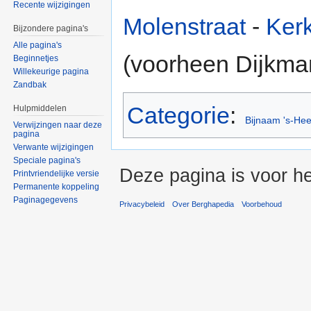
Recente wijzigingen
Molenstraat
-
Kerk
Bijzondere pagina's
Alle pagina's
(voorheen Dijkma
Beginnetjes
Willekeurige pagina
Zandbak
Categorie
:
Hulpmiddelen
Bijnaam 's-He
Verwijzingen naar deze
pagina
Verwante wijzigingen
Speciale pagina's
Deze pagina is voor h
Printvriendelijke versie
Permanente koppeling
Paginagegevens
Privacybeleid
Over Berghapedia
Voorbehoud