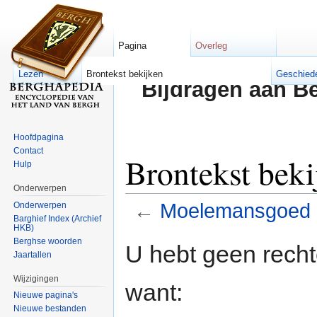
Pagina
Overleg
Lezen
Brontekst bekijken
Geschied
Bijdragen aan B
Hoofdpagina
Contact
Brontekst bek
Hulp
Onderwerpen
←
Moelemansgoed
Onderwerpen
Barghief Index (Archief
HKB)
Ga naar:
navigatie
,
zoeken
Berghse woorden
U hebt geen rech
Jaartallen
Wijzigingen
want:
Nieuwe pagina's
Nieuwe bestanden