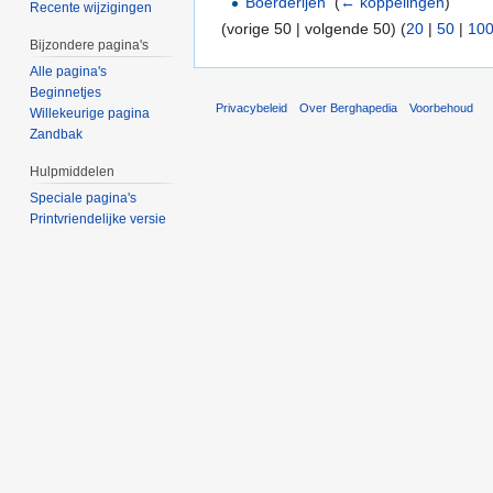
Boerderijen
‎
(
← koppelingen
)
Recente wijzigingen
(vorige 50 | volgende 50) (
20
|
50
|
10
Bijzondere pagina's
Alle pagina's
Beginnetjes
Privacybeleid
Over Berghapedia
Voorbehoud
Willekeurige pagina
Zandbak
Hulpmiddelen
Speciale pagina's
Printvriendelijke versie