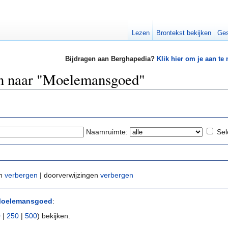
Lezen
Brontekst bekijken
Ges
Bijdragen aan Berghapedia?
Klik hier om je aan te
zen naar "Moelemansgoed"
Naamruimte:
Sel
en
verbergen
| doorverwijzingen
verbergen
oelemansgoed
:
0
|
250
|
500
) bekijken.