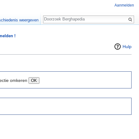
Aanmelden
Zoeken
chiedenis weergeven
 melden !
Hulp
ectie omkeren