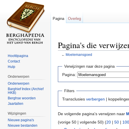
Pagina
Overleg
Pagina's die verwij
←
Moelemansgoed
Hoofdpagina
Ga naar:
navigatie
,
zoeken
Contact
Verwijzingen naar deze pagina
Hulp
Pagina:
Onderwerpen
Onderwerpen
Barghief Index (Archief
Filters
HKB)
Berghse woorden
Transclusies
verbergen
| koppeling
Jaartallen
Wijzigingen
De volgende pagina's verwijzen naar
M
Nieuwe pagina's
(vorige 50 | volgende 50) (
20
|
50
|
10
Nieuwe bestanden