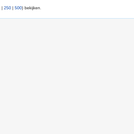
0
|
250
|
500
) bekijken.