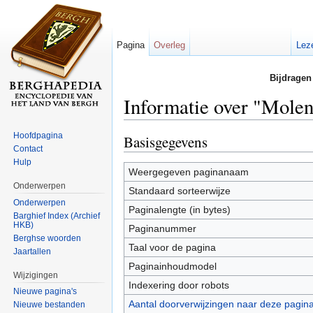
Pagina
Overleg
Lez
Bijdragen
Informatie over "Mole
Ga naar:
navigatie
,
zoeken
Hoofdpagina
Basisgegevens
Contact
Hulp
Weergegeven paginanaam
Onderwerpen
Standaard sorteerwijze
Onderwerpen
Paginalengte (in bytes)
Barghief Index (Archief
HKB)
Paginanummer
Berghse woorden
Taal voor de pagina
Jaartallen
Paginainhoudmodel
Wijzigingen
Indexering door robots
Nieuwe pagina's
Aantal doorverwijzingen naar deze pagin
Nieuwe bestanden