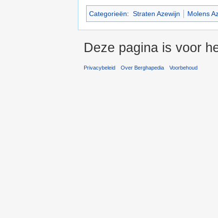
Categorieën
:
Straten Azewijn
Molens Az
Deze pagina is voor h
Privacybeleid
Over Berghapedia
Voorbehoud