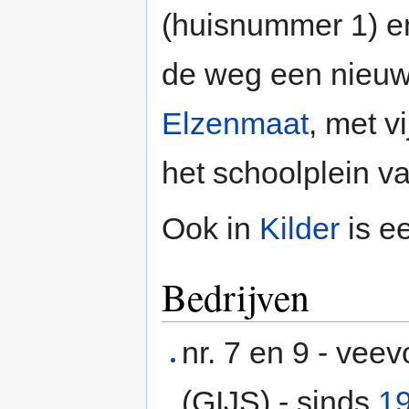
(huisnummer 1) en
de weg een nieuw
Elzenmaat
, met v
het schoolplein v
Ook in
Kilder
is e
Bedrijven
nr. 7 en 9 - vee
(GIJS) - sinds
1