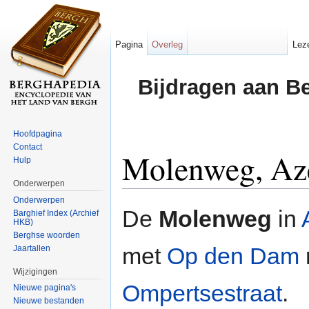
Pagina
Overleg
Lez
Bijdragen aan B
Hoofdpagina
Contact
Molenweg, Az
Hulp
Onderwerpen
Ga naar:
navigatie
,
zoeken
Onderwerpen
De
Molenweg
in
Barghief Index (Archief
HKB)
Berghse woorden
met
Op den Dam
Jaartallen
Wijzigingen
Ompertsestraat
.
Nieuwe pagina's
Nieuwe bestanden