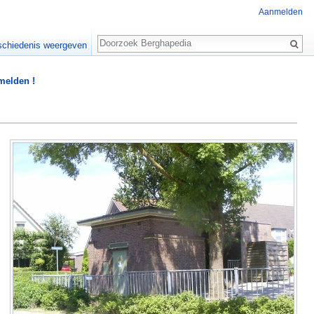
Aanmelden
Zoeken
chiedenis weergeven
 melden !