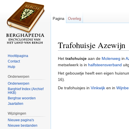
Pagina
Overleg
Trafohuisje Azewijn
Ga naar:
navigatie
,
zoeken
Hoofdpagina
Het
trafohuisje
aan de
Molenweg
in
A
Contact
metselwerk is in
halfsteensverband
uit
Hulp
Het gebouwtje heeft een eigen huisnum
Onderwerpen
16).
Onderwerpen
De trafohuisjes in
Vinkwijk
en in
Wijnbe
Barghief Index (Archief
HKB)
Berghse woorden
Jaartallen
Wijzigingen
Nieuwe pagina's
Nieuwe bestanden