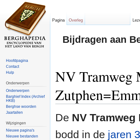
Pagina
Overleg
Lez
Bijdragen aan B
Hoofdpagina
Contact
NV Tramweg M
Hulp
Onderwerpen
Zutphen=Emm
Onderwerpen
Barghief Index (Archief
HKB)
Ga naar:
navigatie
,
zoeken
Berghse woorden
Jaartallen
De
NV Tramweg 
Wijzigingen
Nieuwe pagina's
bodd in de
jaren 
Nieuwe bestanden