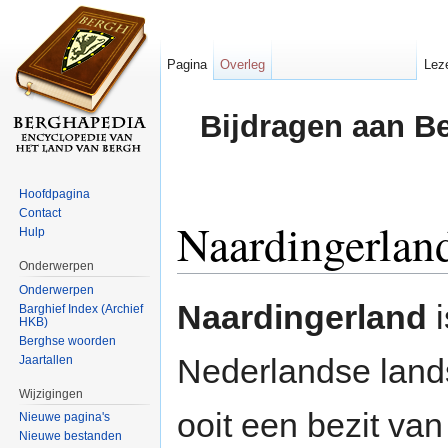
Pagina
Overleg
Lez
Bijdragen aan B
Hoofdpagina
Contact
Naardingerlan
Hulp
Onderwerpen
Ga naar:
navigatie
,
zoeken
Onderwerpen
Naardingerland
i
Barghief Index (Archief
HKB)
Berghse woorden
Nederlandse lands
Jaartallen
Wijzigingen
ooit een bezit va
Nieuwe pagina's
Nieuwe bestanden