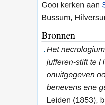
Gooi kerken aan
Bussum, Hilversu
Bronnen
Het necrologium 
jufferen-stift t
onuitgegeven oor
benevens ene ge
Leiden (1853), b