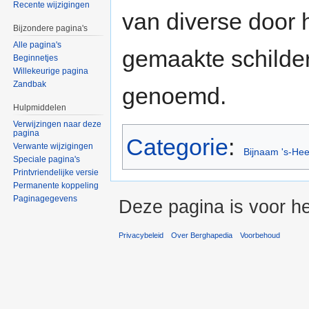
Recente wijzigingen
van diverse door
Bijzondere pagina's
Alle pagina's
gemaakte schilder
Beginnetjes
Willekeurige pagina
Zandbak
genoemd.
Hulpmiddelen
Verwijzingen naar deze
pagina
Categorie
:
Verwante wijzigingen
Bijnaam 's-He
Speciale pagina's
Printvriendelijke versie
Permanente koppeling
Paginagegevens
Deze pagina is voor h
Privacybeleid
Over Berghapedia
Voorbehoud