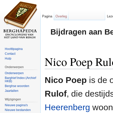
Pagina
Overleg
Lez
Bijdragen aan B
Hoofdpagina
Contact
Nico Poep Rul
Hulp
Onderwerpen
Ga naar:
navigatie
,
zoeken
Onderwerpen
Nico Poep
is de 
Barghief Index (Archief
HKB)
Berghse woorden
Rulof
, die destij
Jaartallen
Wijzigingen
Heerenberg
woond
Nieuwe pagina's
Nieuwe bestanden