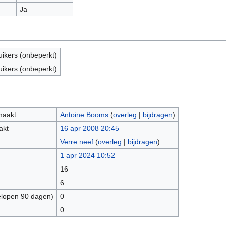
Ja
uikers (onbeperkt)
uikers (onbeperkt)
maakt
Antoine Booms
(
overleg
|
bijdragen
)
akt
16 apr 2008 20:45
Verre neef
(
overleg
|
bijdragen
)
1 apr 2024 10:52
16
6
elopen 90 dagen)
0
0