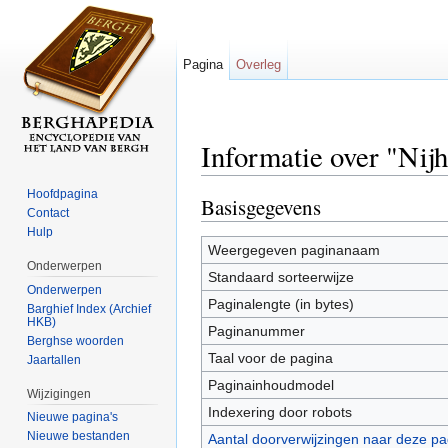
Pagina
Overleg
Informatie over "Nijh
Ga naar:
navigatie
,
zoeken
Hoofdpagina
Basisgegevens
Contact
Hulp
Weergegeven paginanaam
Onderwerpen
Standaard sorteerwijze
Onderwerpen
Paginalengte (in bytes)
Barghief Index (Archief
HKB)
Paginanummer
Berghse woorden
Taal voor de pagina
Jaartallen
Paginainhoudmodel
Wijzigingen
Indexering door robots
Nieuwe pagina's
Nieuwe bestanden
Aantal doorverwijzingen naar deze pa