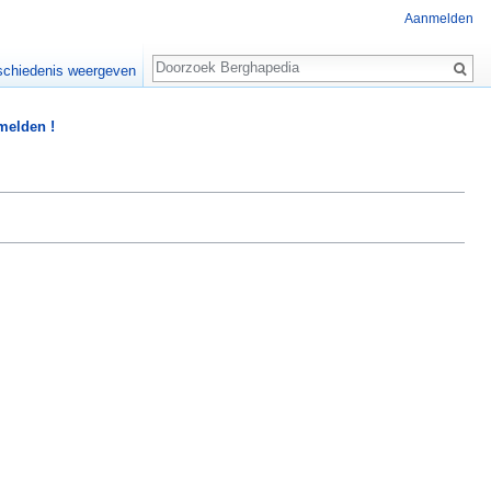
Aanmelden
Zoeken
chiedenis weergeven
 melden !