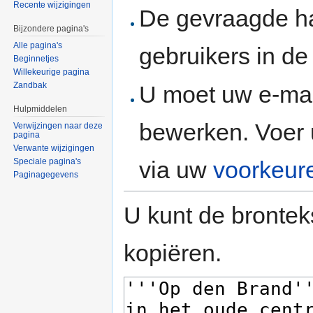
Recente wijzigingen
De gevraagde h
Bijzondere pagina's
Alle pagina's
gebruikers in d
Beginnetjes
Willekeurige pagina
Zandbak
U moet uw e-mai
Hulpmiddelen
bewerken. Voer 
Verwijzingen naar deze
pagina
Verwante wijzigingen
via uw
voorkeur
Speciale pagina's
Paginagegevens
U kunt de brontek
kopiëren.