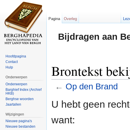
Pagina
Overleg
Lez
Bijdragen aan B
Hoofdpagina
Contact
Brontekst bek
Hulp
Onderwerpen
←
Op den Brand
Onderwerpen
Barghief Index (Archief
HKB)
Ga naar:
navigatie
,
zoeken
Berghse woorden
U hebt geen rech
Jaartallen
Wijzigingen
want:
Nieuwe pagina's
Nieuwe bestanden