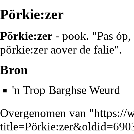
Pörkie:zer
Pörkie:zer
- pook. "Pas óp, 
pörkie:zer aover de falie".
Bron
'n Trop Barghse Weurd
Overgenomen van "
https://
title=Pörkie:zer&oldid=690