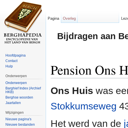
Pagina
Overleg
Lez
Bijdragen aan B
Hoofdpagina
Contact
Pension Ons H
Hulp
Onderwerpen
Ga naar:
navigatie
,
zoeken
Onderwerpen
Ons Huis
was e
Barghief Index (Archief
HKB)
Berghse woorden
Stokkumseweg
43
Jaartallen
Wijzigingen
Nieuwe pagina's
Het werd van de
j
Nieuwe bestanden