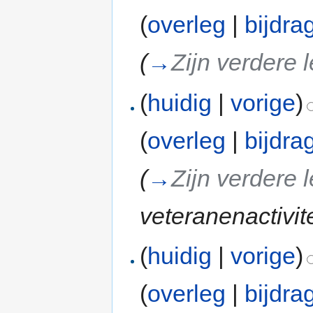
(
overleg
|
bijdra
(
→
Zijn verdere 
(
huidig
|
vorige
)
(
overleg
|
bijdra
(
→
Zijn verdere 
veteranenactivit
(
huidig
|
vorige
)
(
overleg
|
bijdra