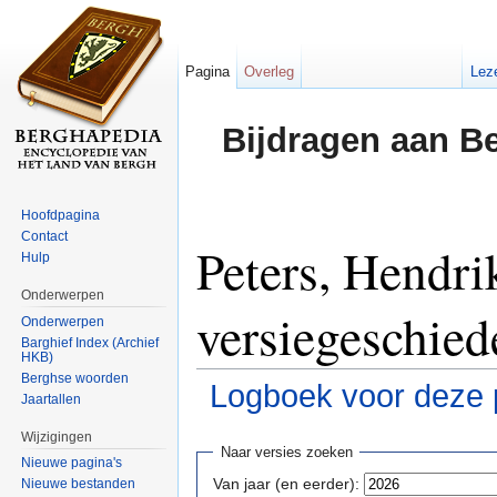
Pagina
Overleg
Lez
Bijdragen aan B
Hoofdpagina
Contact
Peters, Hendri
Hulp
Onderwerpen
versiegeschied
Onderwerpen
Barghief Index (Archief
HKB)
Berghse woorden
Logboek voor deze 
Jaartallen
Ga naar:
navigatie
,
zoeken
Wijzigingen
Naar versies zoeken
Nieuwe pagina's
Van jaar (en eerder):
Nieuwe bestanden