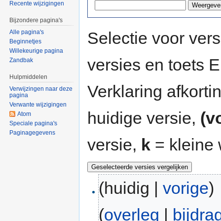
Recente wijzigingen
Bijzondere pagina's
Selectie voor vers
Alle pagina's
Beginnetjes
Willekeurige pagina
versies en toets
Zandbak
Hulpmiddelen
Verklaring afkort
Verwijzingen naar deze
pagina
Verwante wijzigingen
huidige versie,
(v
Atom
Speciale pagina's
Paginagegevens
versie,
k
= kleine 
(huidig |
vorige
)
(
overleg
|
bijdra