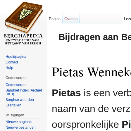
Pagina
Overleg
Lez
Bijdragen aan B
Hoofdpagina
Contact
Pietas Wennek
Hulp
Onderwerpen
Ga naar:
navigatie
,
zoeken
Onderwerpen
Pietas
is een verb
Barghief Index (Archief
HKB)
Berghse woorden
naam van de verz
Jaartallen
Wijzigingen
oorspronkelijke
P
Nieuwe pagina's
Nieuwe bestanden