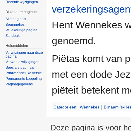
Recente wijzigingen
verzekeringsagen
Bijzondere pagina's
Alle pagina's
Hent Wennekes w
Beginnetjes
Willekeurige pagina
Zandbak
genoemd.
Hulpmiddelen
Verwijzingen naar deze
Piëtas komt van p
pagina
Verwante wijzigingen
Speciale pagina's
met een dode Jez
Printvriendelijke versie
Permanente koppeling
Paginagegevens
piëteit betekent 
Categorieën
:
Wennekes
Bijnaam 's-He
Deze pagina is voor h