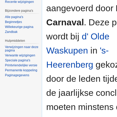
Recente wijzigingen
aangevoerd door
Bijzondere pagina's
Alle pagina's
Carnaval
. Deze p
Beginnetjes
Willekeurige pagina
Zandbak
wordt bij
d' Olde
Hulpmiddelen
Verwijzingen naar deze
Waskupen
in
's-
pagina
Verwante wijzigingen
Speciale pagina's
Heerenberg
geko
Printvriendelijke versie
Permanente koppeling
Paginagegevens
door de leden tijd
de jaarlijkse con
moeten minstens d