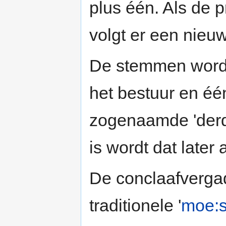
plus één. Als de 
volgt er een nieu
De stemmen word
het bestuur en éé
zogenaamde 'derd
is wordt dat late
De conclaafvergad
traditionele '
moe:s