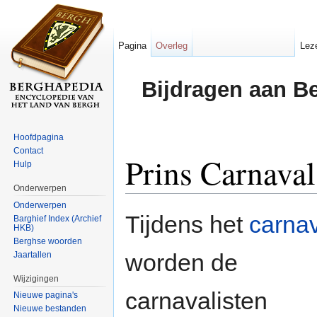
Pagina
Overleg
Lez
Bijdragen aan B
Hoofdpagina
Contact
Prins Carnaval
Hulp
Onderwerpen
Ga naar:
navigatie
,
zoeken
Onderwerpen
Tijdens het
carna
Barghief Index (Archief
HKB)
Berghse woorden
worden de
Jaartallen
Wijzigingen
carnavalisten
Nieuwe pagina's
Nieuwe bestanden