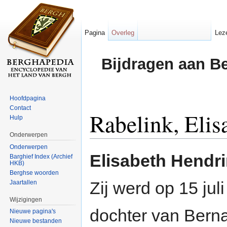
Pagina
Overleg
Lez
Bijdragen aan B
Hoofdpagina
Contact
Rabelink, Elis
Hulp
Onderwerpen
Ga naar:
navigatie
,
zoeken
Onderwerpen
Elisabeth Hendr
Barghief Index (Archief
HKB)
Berghse woorden
Zij werd op 15 jul
Jaartallen
Wijzigingen
dochter van Bern
Nieuwe pagina's
Nieuwe bestanden