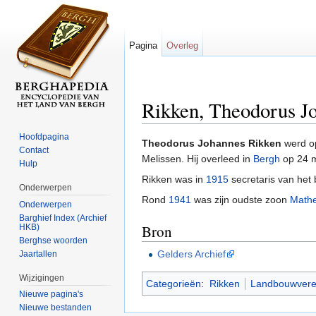
Pagina
Overleg
Rikken, Theodorus J
Ga naar:
navigatie
,
zoeken
Hoofdpagina
Theodorus Johannes Rikken
werd op
Contact
Melissen. Hij overleed in
Bergh
op 24 
Hulp
Rikken was in
1915
secretaris van het
Onderwerpen
Rond
1941
was zijn oudste zoon
Math
Onderwerpen
Barghief Index (Archief
Bron
HKB)
Berghse woorden
Gelders Archief
Jaartallen
Wijzigingen
Categorieën
:
Rikken
Landbouwvere
Nieuwe pagina's
Nieuwe bestanden