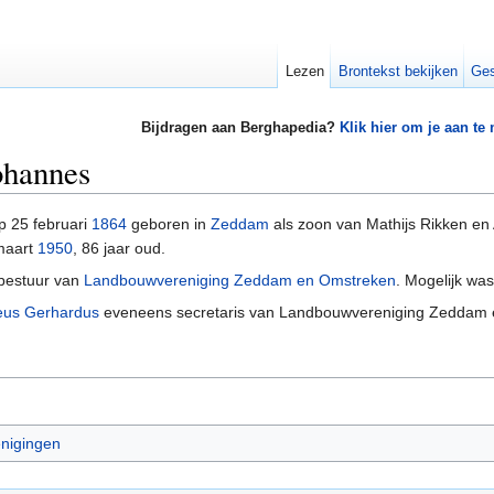
Lezen
Brontekst bekijken
Ges
Bijdragen aan Berghapedia?
Klik hier om je aan te
ohannes
 25 februari
1864
geboren in
Zeddam
als zoon van Mathijs Rikken en
maart
1950
, 86 jaar oud.
 bestuur van
Landbouwvereniging Zeddam en Omstreken
. Mogelijk was
eus Gerhardus
eveneens secretaris van Landbouwvereniging Zeddam 
nigingen