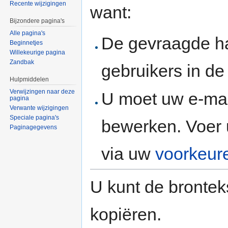
Recente wijzigingen
want:
Bijzondere pagina's
Alle pagina's
De gevraagde h
Beginnetjes
Willekeurige pagina
Zandbak
gebruikers in d
Hulpmiddelen
Verwijzingen naar deze
U moet uw e-mai
pagina
Verwante wijzigingen
Speciale pagina's
bewerken. Voer 
Paginagegevens
via uw
voorkeur
U kunt de brontek
kopiëren.