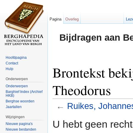
Pagina
Overleg
Lez
Bijdragen aan B
Hoofdpagina
Contact
Brontekst beki
Hulp
Onderwerpen
Theodorus
Onderwerpen
Barghief Index (Archief
HKB)
Berghse woorden
←
Ruikes, Johanne
Jaartallen
Ga naar:
navigatie
,
zoeken
Wijzigingen
U hebt geen rech
Nieuwe pagina's
Nieuwe bestanden