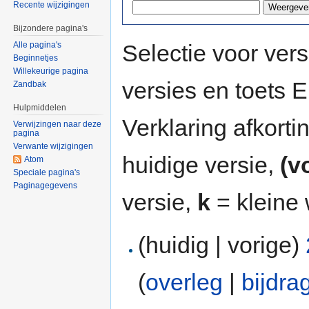
Recente wijzigingen
Bijzondere pagina's
Selectie voor vers
Alle pagina's
Beginnetjes
Willekeurige pagina
versies en toets
Zandbak
Hulpmiddelen
Verklaring afkort
Verwijzingen naar deze
pagina
Verwante wijzigingen
huidige versie,
(v
Atom
Speciale pagina's
Paginagegevens
versie,
k
= kleine 
(huidig | vorige)
(
overleg
|
bijdra