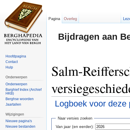
Pagina
Overleg
Lez
Bijdragen aan B
Hoofdpagina
Contact
Salm-Reiffers
Hulp
Onderwerpen
versiegeschied
Onderwerpen
Barghief Index (Archief
HKB)
Berghse woorden
Logboek voor deze 
Jaartallen
Ga naar:
navigatie
,
zoeken
Wijzigingen
Naar versies zoeken
Nieuwe pagina's
Van jaar (en eerder):
Nieuwe bestanden