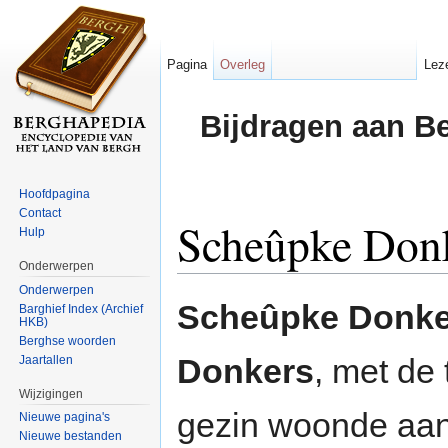
Pagina
Overleg
Lez
Bijdragen aan B
Hoofdpagina
Contact
Scheûpke Don
Hulp
Onderwerpen
Ga naar:
navigatie
,
zoeken
Onderwerpen
Scheûpke Donke
Barghief Index (Archief
HKB)
Berghse woorden
Donkers
, met de
Jaartallen
Wijzigingen
gezin woonde aa
Nieuwe pagina's
Nieuwe bestanden