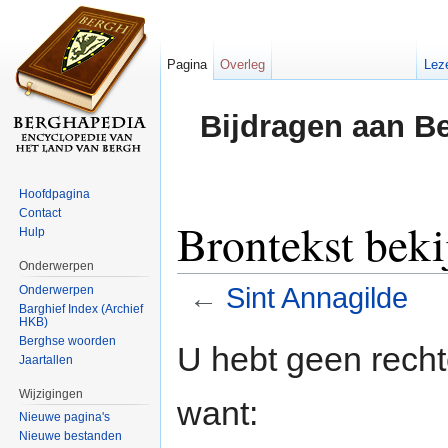
Pagina
Overleg
Lez
Bijdragen aan B
Hoofdpagina
Contact
Brontekst beki
Hulp
Onderwerpen
←
Sint Annagilde
Onderwerpen
Barghief Index (Archief
HKB)
Ga naar:
navigatie
,
zoeken
Berghse woorden
U hebt geen rech
Jaartallen
Wijzigingen
want:
Nieuwe pagina's
Nieuwe bestanden