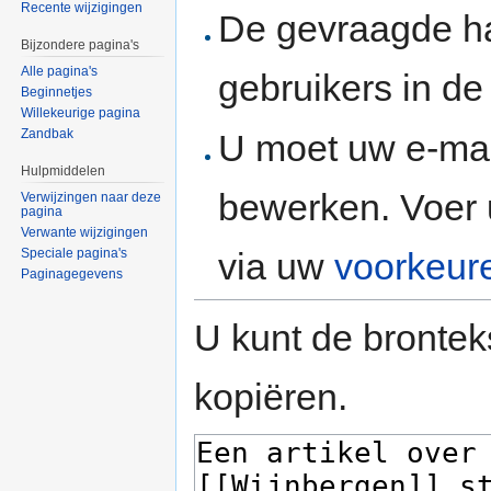
Recente wijzigingen
De gevraagde h
Bijzondere pagina's
Alle pagina's
gebruikers in d
Beginnetjes
Willekeurige pagina
Zandbak
U moet uw e-mai
Hulpmiddelen
bewerken. Voer 
Verwijzingen naar deze
pagina
Verwante wijzigingen
via uw
voorkeur
Speciale pagina's
Paginagegevens
U kunt de brontek
kopiëren.